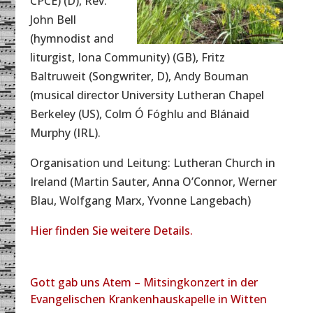
CPCE) (D), Rev.
John Bell
(hymnodist and
liturgist, Iona Community) (GB), Fritz
Baltruweit (Songwriter, D), Andy Bouman
(musical director University Lutheran Chapel
Berkeley (US), Colm Ó Fóghlu and Blánaid
Murphy (IRL).
Organisation und Leitung: Lutheran Church in
Ireland (Martin Sauter, Anna O’Connor, Werner
Blau, Wolfgang Marx, Yvonne Langebach)
Hier finden Sie weitere Details.
Gott gab uns Atem – Mitsingkonzert in der
Evangelischen Krankenhauskapelle in Witten