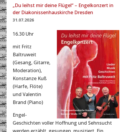
„Du leihst mir deine Flügel“ – Engelkonzert in
der Diakonissenhauskirche Dresden
31.07.2026
16.30 Uhr
mit Fritz
Baltruweit
(Gesang, Gitarre,
Moderation),
Konstanze Kuß
(Harfe, Flöte)
und Valentin
Brand (Piano)
Engel-
Geschichten voller Hoffnung und Sehnsucht
werden erzählt, gesungen, musiziert. Ein