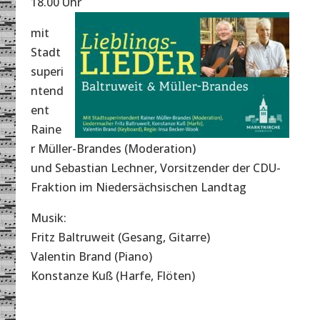
18.00 Uhr
mit
Stadt
superi
ntend
ent
Raine
r Müller-Brandes (Moderation)
und Sebastian Lechner, Vorsitzender der CDU-
Fraktion im Niedersächsischen Landtag
Musik:
Fritz Baltruweit (Gesang, Gitarre)
Valentin Brand (Piano)
Konstanze Kuß (Harfe, Flöten)