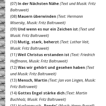
(07)
In der Nächsten Nähe
(Text und Musik: Fritz
Baltruweit)
(08)
Mauern überwinden
(Text: Hermann
Misersky, Musik: Fritz Baltruweit)
(09)
Und wenn es nur ein Zeichen ist
(Text und
Musik: Fritz Baltruweit)
(10)
Mutig, stark, beherzt
(Text: Lothar Veit,
Musik: Fritz Baltruweit)
(11)
Weil Christus erstanden ist
(Text: Friedrich
Hoffmann, Musik: Fritz Baltruweit)
(12)
Was wir gehört und gesehen haben
(Text
und Musik: Fritz Baltruweit)
(13)
Mensch, Martin
(Text: Jan von Lingen, Musik:
Fritz Baltruweit)
(14)
Gottes Engel stärke dich
(Text: Martin
Buchholz, Musik: Fritz Baltruweit)
(15) Harfenmusik „
Rondo
“
(Musik: Henry Purcell)