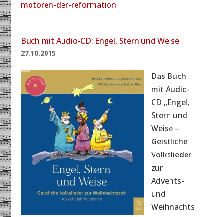
motoren-der-reformation
Buch mit Audio-CD: Engel, Stern und Weise
27.10.2015
Das Buch
mit Audio-
CD „Engel,
Stern und
Weise –
Geistliche
Volkslieder
zur
Advents-
und
Weihnachts