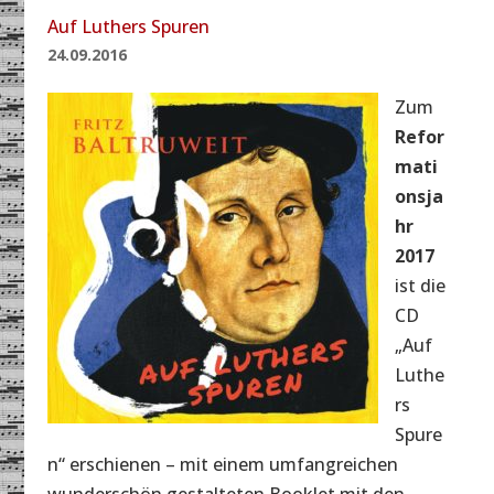
Auf Luthers Spuren
24.09.2016
Zum
Refor
mati
onsja
hr
2017
ist die
CD
„Auf
Luthe
rs
Spure
n“ erschienen – mit einem umfangreichen