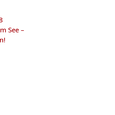
8
am See –
n!