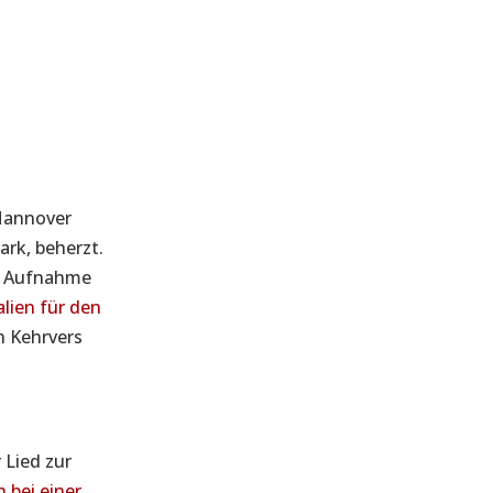
 Hannover
ark, beherzt.
ge Aufnahme
alien für den
n Kehrvers
 Lied zur
 bei einer