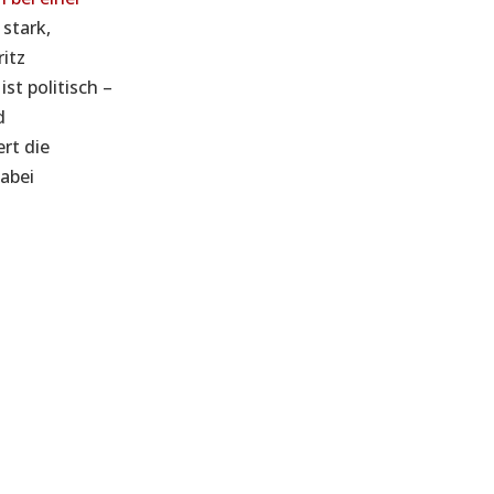
 stark,
itz
st politisch –
d
rt die
dabei