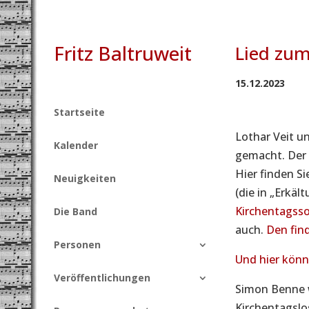
Fritz Baltruweit
Lied zu
15.12.2023
Startseite
Lothar Veit u
Kalender
gemacht. Der 
Hier finden S
Neuigkeiten
(die in „Erkäl
Kirchentagsso
Die Band
auch.
Den find
Personen
Und hier könn
Veröffentlichungen
Simon Benne w
Kirchentagslo