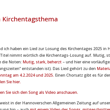
m Kirchentagsthema
nd ich haben ein Lied zur Losung des Kirchentages 2025 in
Titel nimmt wörtlich die Kirchentags-Losung auf. Mutig, st
ie die Noten:
Mutig, stark, beherzt
– und hier eine vorläufi
tungszeiten“ entstanden ist). Das Lied gehört zu den
Materi
nntag am 4.2.2024 und 2025.
Einen Chorsatz gibt es für de
en Sie hier.
en Sie sich den Song als Video anschauen.
eist in der Hannoverschen Allgemeinen Zeitung auf unser
sung hin – auch
mit einem Video des Songs, mitgeschnitten