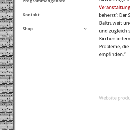
Programmangebote
Veranstaltung
Kontakt
beherzt‘: Der
Baltruweit und
Shop
und zugleich 
Kirchenliederm
Probleme, die
empfinden.“
Website produ