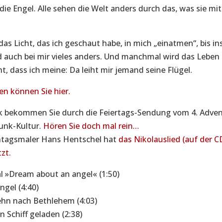
die Engel. Alle sehen die Welt anders durch das, was sie mit
das Licht, das ich geschaut habe, in mich „einatmen“, bis in
 auch bei mir vieles anders. Und manchmal wird das Leben
ht, dass ich meine: Da leiht mir jemand seine Flügel.
en können Sie hier.
k bekommen Sie durch die Feiertags-Sendung vom 4. Adve
unk-Kultur.
Hören Sie doch mal rein…
ntagsmaler Hans Hentschel hat
das Nikolauslied (auf der 
zt.
l »Dream about an angel« (1:50)
Engel (4:40)
ehn nach Bethlehem (4:03)
 Schiff geladen (2:38)