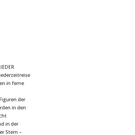
IEDER
iederzeitreise
en in ferne
Figuren der
rden in den
cht
nd in der
er Stern –