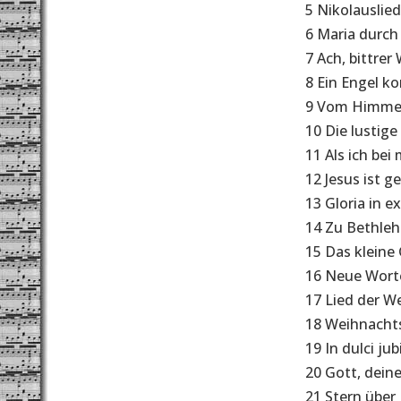
5 Nikolauslied
6 Maria durch
7 Ach, bittrer 
8 Ein Engel k
9 Vom Himmel
10 Die lustige
11 Als ich bei
12 Jesus ist g
13 Gloria in e
14 Zu Bethleh
15 Das kleine 
16 Neue Worte 
17 Lied der We
18 Weihnachts
19 In dulci jub
20 Gott, deine
21 Stern über