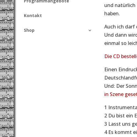
Programmangebote
und natürlich 
haben.
Kontakt
Auch ich darf 
Shop
Und dann wird
einmal so leic
Die CD bestell
Einen Eindruc
Deutschlandf
Und: Der Son
in Szene geset
1 Instrumenta
2 Du bist ein 
3 Lasst uns g
4 Es kommt ein