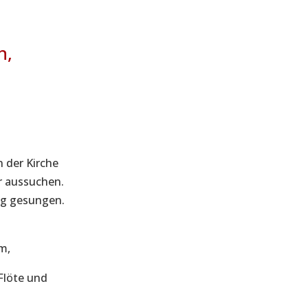
n,
 der Kirche
er aussuchen.
ng gesungen.
m,
 Flöte und